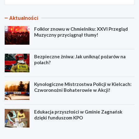
Aktualności
Folklor znowu w Chmielniku: XXVI Przegląd
Muzyczny przyciągnął tłumy!
Bezpieczne żniwa: Jak uniknąć pożarów na
polach?
Kynologiczne Mistrzostwa Policji w Kielcach:
Czworonożni Bohaterowie w Akcji!
Edukacja przyszłości w Gminie Zagnańsk
dzięki funduszom KPO
F
B
o
e
l
z