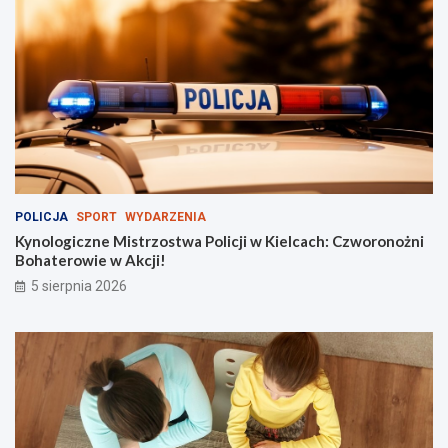
ą
g
n
ą
ł
t
ł
u
m
y
!
POLICJA
SPORT
WYDARZENIA
Kynologiczne Mistrzostwa Policji w Kielcach: Czworonożni
Bohaterowie w Akcji!
5 sierpnia 2026