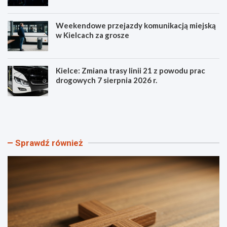
Weekendowe przejazdy komunikacją miejską
w Kielcach za grosze
Kielce: Zmiana trasy linii 21 z powodu prac
drogowych 7 sierpnia 2026 r.
S
P
z
o
t
z
a
n
n
a
Sprawdź również
d
j
a
s
r
z
Ś
c
w
z
i
e
a
g
t
ó
o
ł