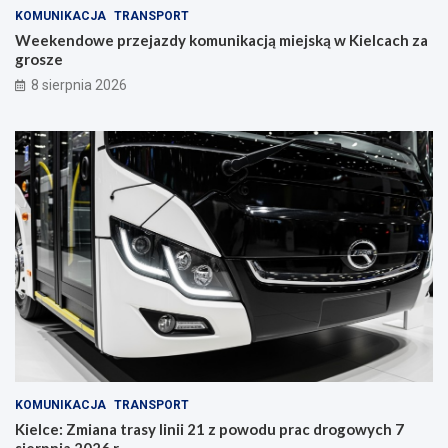
a
KOMUNIKACJA
TRANSPORT
w
Weekendowe przejazdy komunikacją miejską w Kielcach za
c
grosze
z
y
8 sierpnia 2026
n
i
e
KOMUNIKACJA
TRANSPORT
Kielce: Zmiana trasy linii 21 z powodu prac drogowych 7
sierpnia 2026 r.