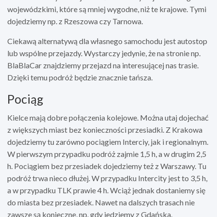
wojewódzkimi, które są mniej wygodne, niż te krajowe. Tymi
dojedziemy np. z Rzeszowa czy Tarnowa.
Ciekawą alternatywą dla własnego samochodu jest autostop
lub wspólne przejazdy. Wystarczy jedynie, że na stronie np.
BlaBlaCar znajdziemy przejazd na interesującej nas trasie.
Dzięki temu podróż będzie znacznie tańsza.
Pociąg
Kielce mają dobre połączenia kolejowe. Można utaj dojechać
z większych miast bez konieczności przesiadki. Z Krakowa
dojedziemy tu zarówno pociągiem Interciy, jak i regionalnym.
W pierwszym przypadku podróż zajmie 1,5 h, a w drugim 2,5
h. Pociągiem bez przesiadek dojedziemy też z Warszawy. Tu
podróż trwa nieco dłużej. W przypadku Intercity jest to 3,5 h,
a w przypadku TLK prawie 4 h. Wciąż jednak dostaniemy się
do miasta bez przesiadek. Nawet na dalszych trasach nie
zawsze są konieczne, np. gdy jedziemy z Gdańska.