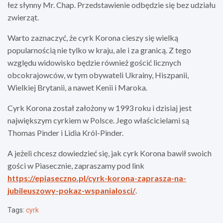
łez słynny Mr. Chap. Przedstawienie odbędzie się bez udziału
zwierząt.
Warto zaznaczyć, że cyrk Korona cieszy się wielką
popularnością nie tylko w kraju, ale i za granicą. Z tego
względu widowisko będzie również gościć licznych
obcokrajowców, w tym obywateli Ukrainy, Hiszpanii,
Wielkiej Brytanii, a nawet Kenii i Maroka.
Cyrk Korona został założony w 1993 roku i dzisiaj jest
największym cyrkiem w Polsce. Jego właścicielami są
Thomas Pinder i Lidia Król-Pinder.
A jeżeli chcesz dowiedzieć się, jak cyrk Korona bawił swoich
gości w Piasecznie, zapraszamy pod link
https://epiaseczno.pl/cyrk-korona-zaprasza-na-
jubileuszowy-pokaz-wspanialosci/
.
Tags:
cyrk