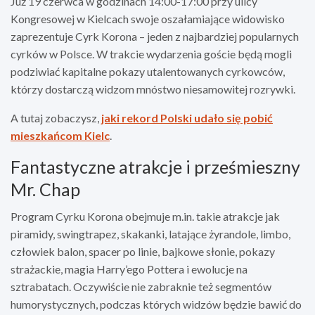
Już 19 czerwca w godzinach 14:00-17:00 przy ulicy
Kongresowej w Kielcach swoje oszałamiające widowisko
zaprezentuje Cyrk Korona – jeden z najbardziej popularnych
cyrków w Polsce. W trakcie wydarzenia goście będą mogli
podziwiać kapitalne pokazy utalentowanych cyrkowców,
którzy dostarczą widzom mnóstwo niesamowitej rozrywki.
A tutaj zobaczysz,
jaki rekord Polski udało się pobić
mieszkańcom Kielc
.
Fantastyczne atrakcje i prześmieszny
Mr. Chap
Program Cyrku Korona obejmuje m.in. takie atrakcje jak
piramidy, swingtrapez, skakanki, latające żyrandole, limbo,
człowiek balon, spacer po linie, bajkowe słonie, pokazy
strażackie, magia Harry’ego Pottera i ewolucje na
sztrabatach. Oczywiście nie zabraknie też segmentów
humorystycznych, podczas których widzów będzie bawić do