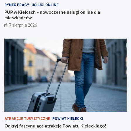
a
s
RYNEK PRACY
USŁUGI ONLINE
d
z
PUP w Kielcach – nowoczesne usługi online dla
y
k
mieszkańców
Ś
a
7 sierpnia 2026
w
ń
i
c
ę
ó
t
w
o
k
r
z
y
s
k
i
e
j
N
S
Z
ATRAKCJE TURYSTYCZNE
POWIAT KIELECKI
Odkryj fascynujące atrakcje Powiatu Kieleckiego!