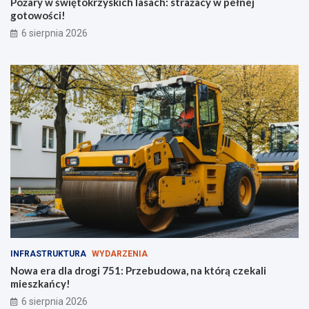
Pożary w świętokrzyskich lasach: strażacy w pełnej
ł
j
gotowości!
o
g
6 sierpnia 2026
d
o
z
t
i
o
e
w
ż
o
y
ś
c
i
!
INFRASTRUKTURA
WYDARZENIA
Nowa era dla drogi 751: Przebudowa, na którą czekali
mieszkańcy!
6 sierpnia 2026