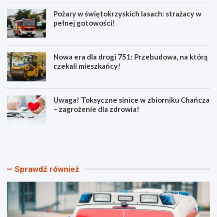
Pożary w świętokrzyskich lasach: strażacy w
pełnej gotowości!
Nowa era dla drogi 751: Przebudowa, na którą
czekali mieszkańcy!
Uwaga! Toksyczne sinice w zbiorniku Chańcza
– zagrożenie dla zdrowia!
B
P
e
o
z
ż
p
a
i
r
Sprawdź również
e
y
c
w
z
ś
n
w
e
i
w
ę