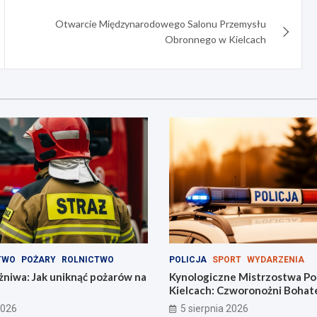
Otwarcie Międzynarodowego Salonu Przemysłu
Obronnego w Kielcach
TWO
POŻARY
ROLNICTWO
POLICJA
SPORT
WYDARZENIA
niwa: Jak uniknąć pożarów na
Kynologiczne Mistrzostwa Pol
Kielcach: Czworonożni Bohat
Akcji!
2026
5 sierpnia 2026