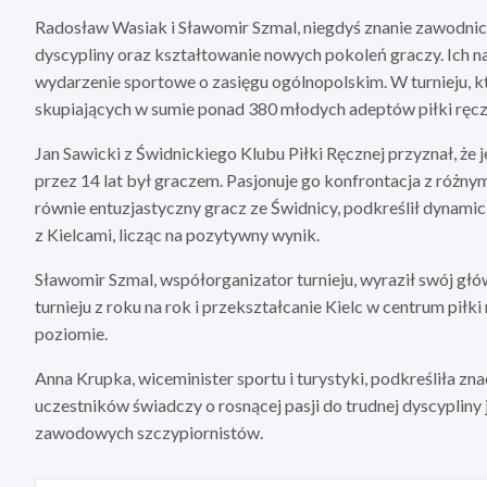
Radosław Wasiak i Sławomir Szmal, niegdyś znanie zawodni
dyscypliny oraz kształtowanie nowych pokoleń graczy. Ich n
wydarzenie sportowe o zasięgu ogólnopolskim. W turnieju, kt
skupiających w sumie ponad 380 młodych adeptów piłki ręczn
Jan Sawicki z Świdnickiego Klubu Piłki Ręcznej przyznał, że
przez 14 lat był graczem. Pasjonuje go konfrontacja z różny
równie entuzjastyczny gracz ze Świdnicy, podkreślił dynamicz
z Kielcami, licząc na pozytywny wynik.
Sławomir Szmal, współorganizator turnieju, wyraził swój głów
turnieju z roku na rok i przekształcanie Kielc w centrum piłki
poziomie.
Anna Krupka, wiceminister sportu i turystyki, podkreśliła zna
uczestników świadczy o rosnącej pasji do trudnej dyscypliny 
zawodowych szczypiornistów.