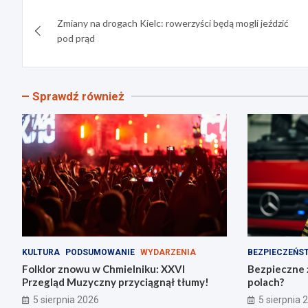
Nawigacja
Zmiany na drogach Kielc: rowerzyści będą mogli jeździć
wpisu
pod prąd
Sprawdź również
KULTURA
PODSUMOWANIE
WYDARZENIA
BEZPIECZEŃS
Folklor znowu w Chmielniku: XXVI
Bezpieczne ż
Przegląd Muzyczny przyciągnął tłumy!
polach?
5 sierpnia 2026
5 sierpnia 