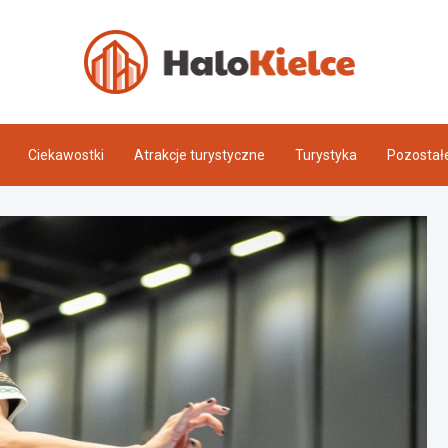
Halo 
Ciekawostki
Atrakcje turystyczne
Turystyka
Pozostał