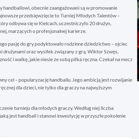
cy handballowi, obecnie zaangażowani są w promowanie
ajnowsze przedsięwzięcie to Turniej Młodych Talentów –
óry odbywa się w Kielcach, uczestniczyło 20 drużyn,
ej, marzących o profesjonalnej karierze.
 jego pasję do gry podyktowało rodzinne dziedzictwo – ojciec
mi drużynami oraz wysiłek związany z grą. Wiktor Szwęs,
ność i walkę, jakie niesie ze sobą piłka ręczna. Czekał na mecz
ny cel – popularyzację handballu. Jego ambicją jest rozwijanie
 ręcznej dla dzieci, nie tylko dla graczy na najwyższym
czenie turnieju dla młodych graczy. Według niej liczba
jaką jest handball i stanowi inwestycję w przyszłe pokolenie