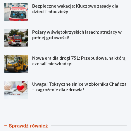
Bezpieczne wakacje: Kluczowe zasady dla
dzieci i młodzieży
Pożary w świętokrzyskich lasach: strażacy w
pełnej gotowości!
Nowa era dla drogi 751: Przebudowa, na którą
czekali mieszkańcy!
Uwaga! Toksyczne sinice w zbiorniku Chańcza
– zagrożenie dla zdrowia!
B
P
e
o
z
ż
p
a
i
r
Sprawdź również
e
y