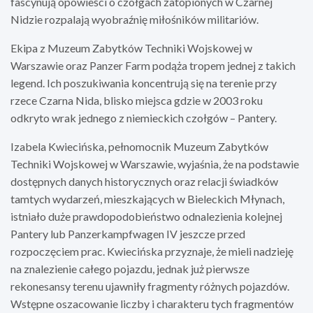
fascynują opowieści o czołgach zatopionych w Czarnej
Nidzie rozpalają wyobraźnię miłośników militariów.
Ekipa z Muzeum Zabytków Techniki Wojskowej w
Warszawie oraz Panzer Farm podąża tropem jednej z takich
legend. Ich poszukiwania koncentrują się na terenie przy
rzece Czarna Nida, blisko miejsca gdzie w 2003 roku
odkryto wrak jednego z niemieckich czołgów – Pantery.
Izabela Kwiecińska, pełnomocnik Muzeum Zabytków
Techniki Wojskowej w Warszawie, wyjaśnia, że na podstawie
dostępnych danych historycznych oraz relacji świadków
tamtych wydarzeń, mieszkających w Bieleckich Młynach,
istniało duże prawdopodobieństwo odnalezienia kolejnej
Pantery lub Panzerkampfwagen IV jeszcze przed
rozpoczęciem prac. Kwiecińska przyznaje, że mieli nadzieję
na znalezienie całego pojazdu, jednak już pierwsze
rekonesansy terenu ujawniły fragmenty różnych pojazdów.
Wstępne oszacowanie liczby i charakteru tych fragmentów