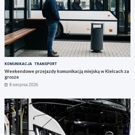
i
e
ę
l
c
c
o
a
n
c
y
h
w
!
S
t
r
a
KOMUNIKACJA
TRANSPORT
w
Weekendowe przejazdy komunikacją miejską w Kielcach za
c
grosze
z
y
8 sierpnia 2026
n
i
e