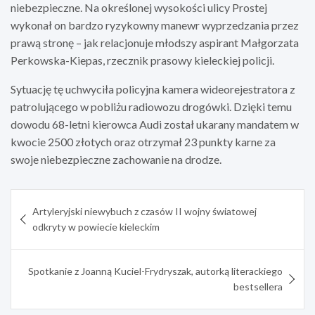
niebezpieczne. Na określonej wysokości ulicy Prostej
wykonał on bardzo ryzykowny manewr wyprzedzania przez
prawą stronę – jak relacjonuje młodszy aspirant Małgorzata
Perkowska-Kiepas, rzecznik prasowy kieleckiej policji.
Sytuację tę uchwyciła policyjna kamera wideorejestratora z
patrolującego w pobliżu radiowozu drogówki. Dzięki temu
dowodu 68-letni kierowca Audi został ukarany mandatem w
kwocie 2500 złotych oraz otrzymał 23 punkty karne za
swoje niebezpieczne zachowanie na drodze.
Nawigacja
Artyleryjski niewybuch z czasów II wojny światowej
wpisu
odkryty w powiecie kieleckim
Spotkanie z Joanną Kuciel-Frydryszak, autorką literackiego
bestsellera