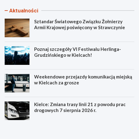
Aktualności
Sztandar Światowego Związku Żołnierzy
Armii Krajowej poświęcony w Strawczynie
Poznaj szczegóły VI Festiwalu Herlinga-
Grudzińskiego w Kielcach!
Weekendowe przejazdy komunikacją miejską
w Kielcach za grosze
Kielce: Zmiana trasy linii 21 z powodu prac
drogowych 7 sierpnia 2026 r.
S
P
z
o
t
z
a
n