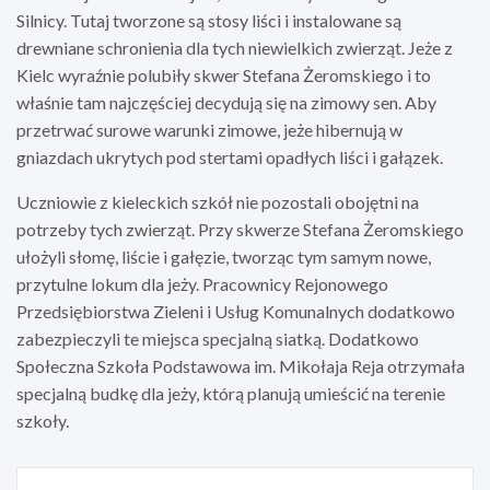
Silnicy. Tutaj tworzone są stosy liści i instalowane są
drewniane schronienia dla tych niewielkich zwierząt. Jeże z
Kielc wyraźnie polubiły skwer Stefana Żeromskiego i to
właśnie tam najczęściej decydują się na zimowy sen. Aby
przetrwać surowe warunki zimowe, jeże hibernują w
gniazdach ukrytych pod stertami opadłych liści i gałązek.
Uczniowie z kieleckich szkół nie pozostali obojętni na
potrzeby tych zwierząt. Przy skwerze Stefana Żeromskiego
ułożyli słomę, liście i gałęzie, tworząc tym samym nowe,
przytulne lokum dla jeży. Pracownicy Rejonowego
Przedsiębiorstwa Zieleni i Usług Komunalnych dodatkowo
zabezpieczyli te miejsca specjalną siatką. Dodatkowo
Społeczna Szkoła Podstawowa im. Mikołaja Reja otrzymała
specjalną budkę dla jeży, którą planują umieścić na terenie
szkoły.
Nawigacja