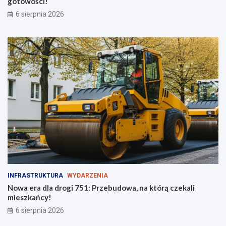
gotowości!
o
g
6 sierpnia 2026
d
o
z
t
i
o
e
w
ż
o
y
ś
c
i
!
INFRASTRUKTURA
WYDARZENIA
Nowa era dla drogi 751: Przebudowa, na którą czekali
mieszkańcy!
6 sierpnia 2026