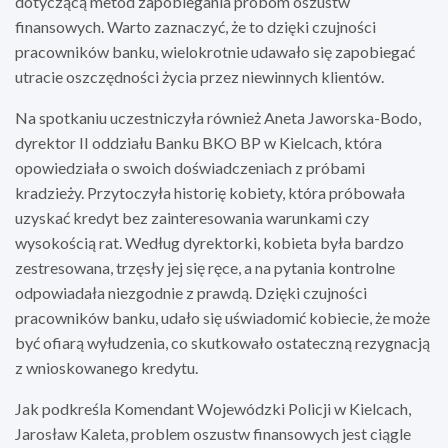
dotyczącą metod zapobiegania próbom oszustw
finansowych. Warto zaznaczyć, że to dzięki czujności
pracowników banku, wielokrotnie udawało się zapobiegać
utracie oszczędności życia przez niewinnych klientów.
Na spotkaniu uczestniczyła również Aneta Jaworska-Bodo,
dyrektor II oddziału Banku BKO BP w Kielcach, która
opowiedziała o swoich doświadczeniach z próbami
kradzieży. Przytoczyła historię kobiety, która próbowała
uzyskać kredyt bez zainteresowania warunkami czy
wysokością rat. Według dyrektorki, kobieta była bardzo
zestresowana, trzęsły jej się ręce, a na pytania kontrolne
odpowiadała niezgodnie z prawdą. Dzięki czujności
pracowników banku, udało się uświadomić kobiecie, że może
być ofiarą wyłudzenia, co skutkowało ostateczną rezygnacją
z wnioskowanego kredytu.
Jak podkreśla Komendant Wojewódzki Policji w Kielcach,
Jarosław Kaleta, problem oszustw finansowych jest ciągle