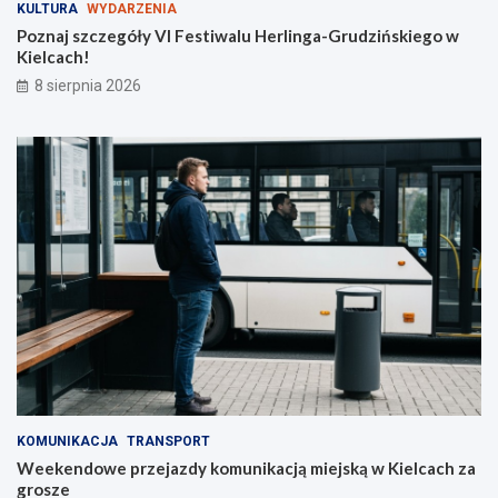
a
ń
KULTURA
WYDARZENIA
j
s
Poznaj szczegóły VI Festiwalu Herlinga-Grudzińskiego w
o
k
Kielcach!
w
i
8 sierpnia 2026
e
e
j
g
p
o
o
w
ś
K
w
i
i
e
ę
l
c
c
o
a
n
c
y
h
w
!
S
t
r
a
KOMUNIKACJA
TRANSPORT
w
Weekendowe przejazdy komunikacją miejską w Kielcach za
c
grosze
z