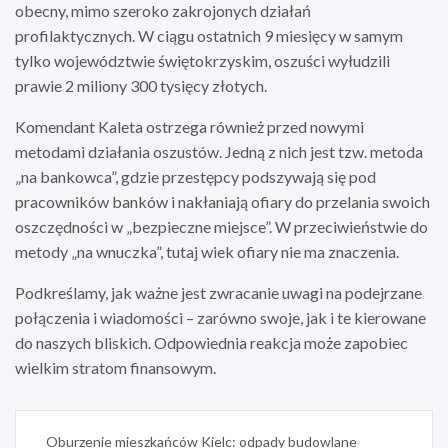
obecny, mimo szeroko zakrojonych działań
profilaktycznych. W ciągu ostatnich 9 miesięcy w samym
tylko województwie świętokrzyskim, oszuści wyłudzili
prawie 2 miliony 300 tysięcy złotych.
Komendant Kaleta ostrzega również przed nowymi
metodami działania oszustów. Jedną z nich jest tzw. metoda
„na bankowca”, gdzie przestępcy podszywają się pod
pracowników banków i nakłaniają ofiary do przelania swoich
oszczędności w „bezpieczne miejsce”. W przeciwieństwie do
metody „na wnuczka”, tutaj wiek ofiary nie ma znaczenia.
Podkreślamy, jak ważne jest zwracanie uwagi na podejrzane
połączenia i wiadomości – zarówno swoje, jak i te kierowane
do naszych bliskich. Odpowiednia reakcja może zapobiec
wielkim stratom finansowym.
Nawigacja
Oburzenie mieszkańców Kielc: odpady budowlane