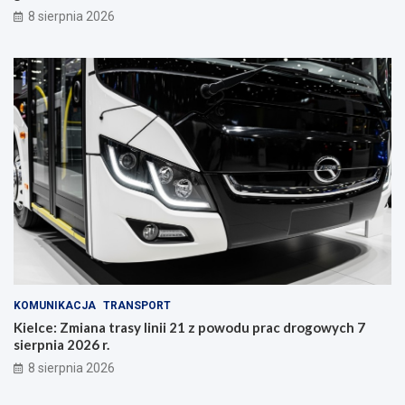
y
8 sierpnia 2026
n
i
e
KOMUNIKACJA
TRANSPORT
Kielce: Zmiana trasy linii 21 z powodu prac drogowych 7
sierpnia 2026 r.
8 sierpnia 2026