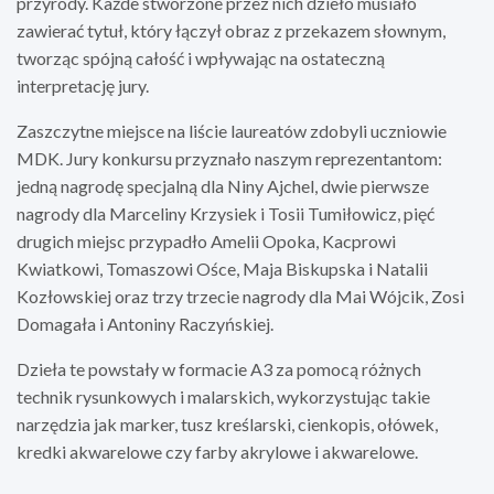
przyrody. Każde stworzone przez nich dzieło musiało
zawierać tytuł, który łączył obraz z przekazem słownym,
tworząc spójną całość i wpływając na ostateczną
interpretację jury.
Zaszczytne miejsce na liście laureatów zdobyli uczniowie
MDK. Jury konkursu przyznało naszym reprezentantom:
jedną nagrodę specjalną dla Niny Ajchel, dwie pierwsze
nagrody dla Marceliny Krzysiek i Tosii Tumiłowicz, pięć
drugich miejsc przypadło Amelii Opoka, Kacprowi
Kwiatkowi, Tomaszowi Ośce, Maja Biskupska i Natalii
Kozłowskiej oraz trzy trzecie nagrody dla Mai Wójcik, Zosi
Domagała i Antoniny Raczyńskiej.
Dzieła te powstały w formacie A3 za pomocą różnych
technik rysunkowych i malarskich, wykorzystując takie
narzędzia jak marker, tusz kreślarski, cienkopis, ołówek,
kredki akwarelowe czy farby akrylowe i akwarelowe.