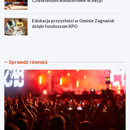
Czworonożni Bohaterowie w Akcji!
Edukacja przyszłości w Gminie Zagnańsk
dzięki funduszom KPO
F
B
o
e
l
z
k
p
l
i
Sprawdź również
o
e
r
c
z
z
n
n
o
e
w
ż
u
n
w
i
C
w
h
a
m
:
i
J
e
a