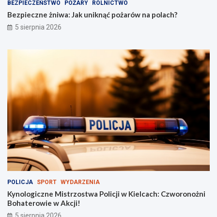
z
?
BEZPIECZEŃSTWO
POŻARY
ROLNICTWO
n
Bezpieczne żniwa: Jak uniknąć pożarów na polach?
y
5 sierpnia 2026
p
r
z
y
c
i
ą
g
n
ą
ł
t
ł
u
m
y
!
POLICJA
SPORT
WYDARZENIA
Kynologiczne Mistrzostwa Policji w Kielcach: Czworonożni
Bohaterowie w Akcji!
5 sierpnia 2026