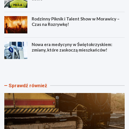
Rodzinny Piknik i Talent Show w Morawicy –
Czas na Rozrywkę!
Nowa era medycyny w Świętokrzyskiem:
zmiany, które zaskoczą mieszkańców!
U
N
l
i
i
e
c
t
a
r
Sprawdź również
M
z
ł
e
o
ź
d
w
a
i
z
r
a
o
k
d