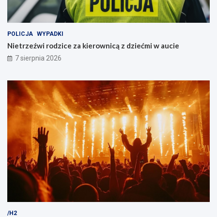
s
w
z
a
k
u
a
c
POLICJA
WYPADKI
ń
i
Nietrzeźwi rodzice za kierownicą z dziećmi w aucie
c
e
7 sierpnia 2026
ó
w
/H2