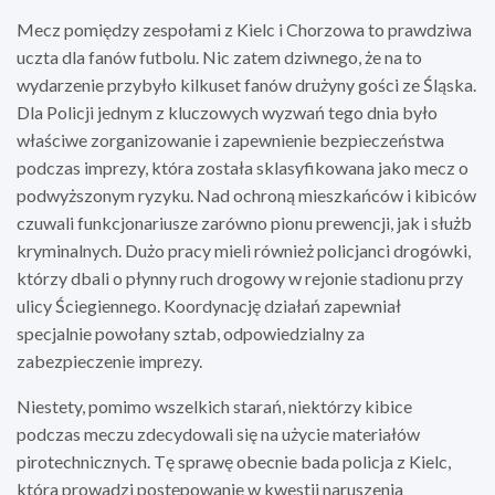
Mecz pomiędzy zespołami z Kielc i Chorzowa to prawdziwa
uczta dla fanów futbolu. Nic zatem dziwnego, że na to
wydarzenie przybyło kilkuset fanów drużyny gości ze Śląska.
Dla Policji jednym z kluczowych wyzwań tego dnia było
właściwe zorganizowanie i zapewnienie bezpieczeństwa
podczas imprezy, która została sklasyfikowana jako mecz o
podwyższonym ryzyku. Nad ochroną mieszkańców i kibiców
czuwali funkcjonariusze zarówno pionu prewencji, jak i służb
kryminalnych. Dużo pracy mieli również policjanci drogówki,
którzy dbali o płynny ruch drogowy w rejonie stadionu przy
ulicy Ściegiennego. Koordynację działań zapewniał
specjalnie powołany sztab, odpowiedzialny za
zabezpieczenie imprezy.
Niestety, pomimo wszelkich starań, niektórzy kibice
podczas meczu zdecydowali się na użycie materiałów
pirotechnicznych. Tę sprawę obecnie bada policja z Kielc,
która prowadzi postępowanie w kwestii naruszenia