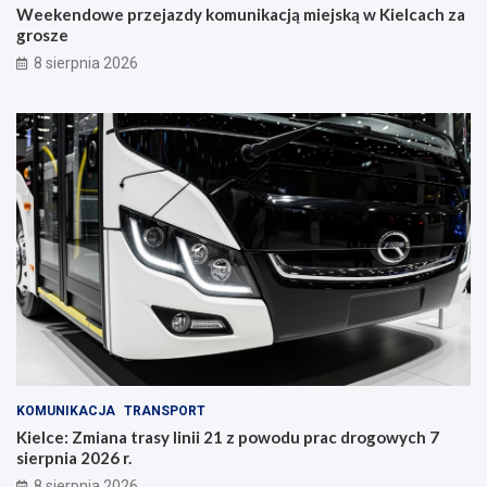
Weekendowe przejazdy komunikacją miejską w Kielcach za
c
grosze
z
y
8 sierpnia 2026
n
i
e
KOMUNIKACJA
TRANSPORT
Kielce: Zmiana trasy linii 21 z powodu prac drogowych 7
sierpnia 2026 r.
8 sierpnia 2026