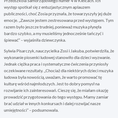
Przedszkola Samorządowego numer 4 w Kielcach. Ich
występ spotkał się z entuzjastycznym aplauzem
publiczności, choć Zosia przyznała, że towarzyszyły jej duże
emocje. „Zawsze jestem zestresowana przed występem. Tym
razem było jeszcze trudniej, ponieważ muzyka płynęła
bardzo szybko, a my musieliśmy jednocześnie tańczyć i
śpiewać” – wyjaśniła dziewczynka.
Sylwia Pisarczyk, nauczycielka Zosi i Jakuba, potwierdziła, że
wykonanie piosenki ludowej stanowiło dla dzieci wyzwanie.
Jednak ciężka praca i systematyczne ćwiczenia przyniosły
oczekiwane rezultaty. „Chociaż dla niektórych dzieci muzyka
ludowa była nowością, uważam, że warto promować tę
kulturę wśród najmłodszych. Jest to dobry pomysł na
rozwijanie ich zainteresowań. Cieszę się, że miałam okazję
prowadzić przygotowania do tego występu. Mamy zamiar
brać udział w innych konkursach i dalej rozwijać nasze
umiejętności” – podsumowała.