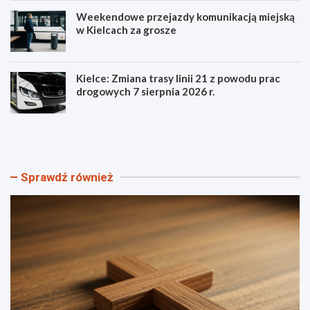
Weekendowe przejazdy komunikacją miejską
w Kielcach za grosze
Kielce: Zmiana trasy linii 21 z powodu prac
drogowych 7 sierpnia 2026 r.
S
P
z
o
t
z
a
n
n
a
Sprawdź również
d
j
a
s
r
z
Ś
c
w
z
i
e
a
g
t
ó
o
ł
w
y
e
V