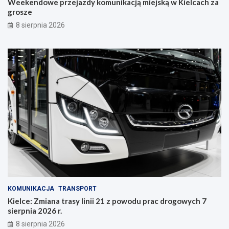
Weekendowe przejazdy komunikacją miejską w Kielcach za
c
grosze
z
y
8 sierpnia 2026
n
i
e
KOMUNIKACJA
TRANSPORT
Kielce: Zmiana trasy linii 21 z powodu prac drogowych 7
sierpnia 2026 r.
8 sierpnia 2026