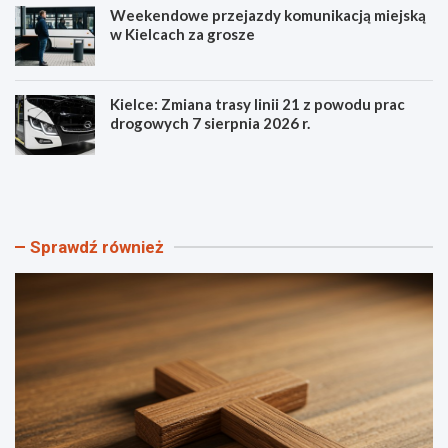
Weekendowe przejazdy komunikacją miejską
w Kielcach za grosze
Kielce: Zmiana trasy linii 21 z powodu prac
drogowych 7 sierpnia 2026 r.
S
P
z
o
t
z
a
n
n
a
Sprawdź również
d
j
a
s
r
z
Ś
c
w
z
i
e
a
g
t
ó
o
ł
w
y
e
V