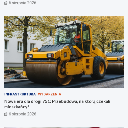
6 sierpnia 2026
d
o
z
t
i
o
e
w
ż
o
y
ś
c
i
!
INFRASTRUKTURA
WYDARZENIA
Nowa era dla drogi 751: Przebudowa, na którą czekali
mieszkańcy!
6 sierpnia 2026