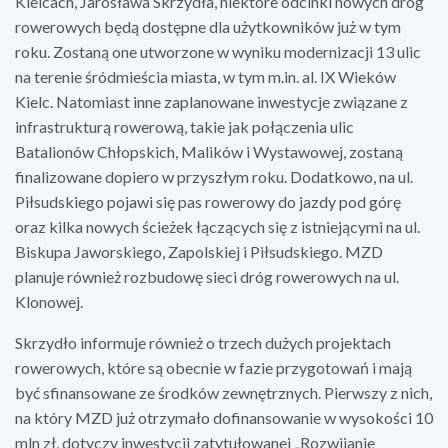
Kielcach, Jarosława Skrzydła, niektóre odcinki nowych dróg
rowerowych będą dostępne dla użytkowników już w tym
roku. Zostaną one utworzone w wyniku modernizacji 13 ulic
na terenie śródmieścia miasta, w tym m.in. al. IX Wieków
Kielc. Natomiast inne zaplanowane inwestycje związane z
infrastrukturą rowerową, takie jak połączenia ulic
Batalionów Chłopskich, Malików i Wystawowej, zostaną
finalizowane dopiero w przyszłym roku. Dodatkowo, na ul.
Piłsudskiego pojawi się pas rowerowy do jazdy pod górę
oraz kilka nowych ścieżek łączących się z istniejącymi na ul.
Biskupa Jaworskiego, Zapolskiej i Piłsudskiego. MZD
planuje również rozbudowę sieci dróg rowerowych na ul.
Klonowej.
Skrzydło informuje również o trzech dużych projektach
rowerowych, które są obecnie w fazie przygotowań i mają
być sfinansowane ze środków zewnętrznych. Pierwszy z nich,
na który MZD już otrzymało dofinansowanie w wysokości 10
mln zł, dotyczy inwestycji zatytułowanej „Rozwijanie