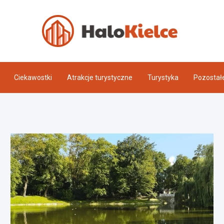
Halo 
Ciekawostki
Atrakcje turystyczne
Turystyka
Pozostał