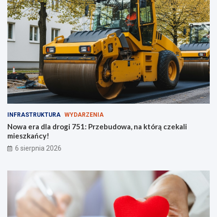
y
ś
c
i
!
INFRASTRUKTURA
WYDARZENIA
Nowa era dla drogi 751: Przebudowa, na którą czekali
mieszkańcy!
6 sierpnia 2026