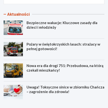
Aktualności
Bezpieczne wakacje: Kluczowe zasady dla
dzieci i młodzieży
Pożary w świętokrzyskich lasach: strażacy w
pełnej gotowości!
Nowa era dla drogi 751: Przebudowa, na którą
czekali mieszkańcy!
Uwaga! Toksyczne sinice w zbiorniku Chańcza
– zagrożenie dla zdrowia!
B
P
e
o
z
ż