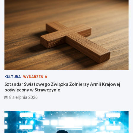
a
d
l
a
c
y
k
l
i
s
t
ó
w
KULTURA
WYDARZENIA
i
Sztandar Światowego Związku Żołnierzy Armii Krajowej
p
poświęcony w Strawczynie
i
e
8 sierpnia 2026
s
z
y
c
h