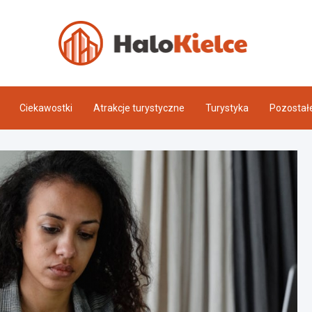
Halo 
Ciekawostki
Atrakcje turystyczne
Turystyka
Pozostał