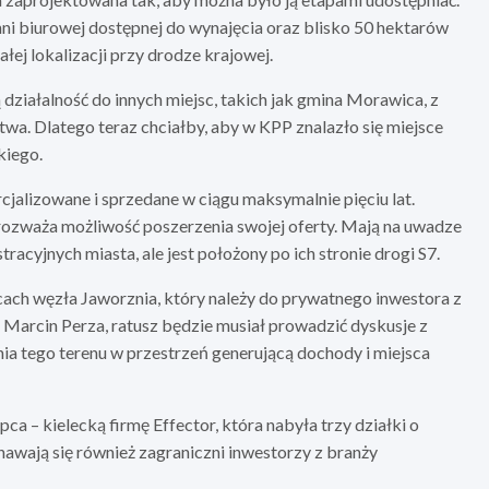
hni biurowej dostępnej do wynajęcia oraz blisko 50 hektarów
łej lokalizacji przy drodze krajowej.
 działalność do innych miejsc, takich jak gmina Morawica, z
wa. Dlatego teraz chciałby, aby w KPP znalazło się miejsce
kiego.
cjalizowane i sprzedane w ciągu maksymalnie pięciu lat.
rozważa możliwość poszerzenia swojej oferty. Mają na uwadze
tracyjnych miasta, ale jest położony po ich stronie drogi S7.
ach węzła Jaworznia, który należy do prywatnego inwestora z
 Marcin Perza, ratusz będzie musiał prowadzić dyskusje z
a tego terenu w przestrzeń generującą dochody i miejsca
a – kielecką firmę Effector, która nabyła trzy działki o
nawają się również zagraniczni inwestorzy z branży