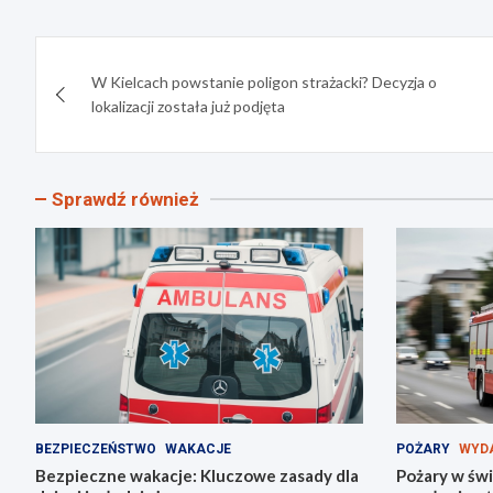
Nawigacja
W Kielcach powstanie poligon strażacki? Decyzja o
wpisu
lokalizacji została już podjęta
Sprawdź również
BEZPIECZEŃSTWO
WAKACJE
POŻARY
WYD
Bezpieczne wakacje: Kluczowe zasady dla
Pożary w świ