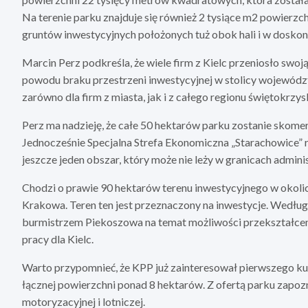
Na terenie parku znajduje się również 2 tysiące m2 powierzc
gruntów inwestycyjnych położonych tuż obok hali i w doskona
Marcin Perz podkreśla, że wiele firm z Kielc przeniosło swoją
powodu braku przestrzeni inwestycyjnej w stolicy województ
zarówno dla firm z miasta, jak i z całego regionu świętokrzys
Perz ma nadzieję, że całe 50 hektarów parku zostanie skomer
Jednocześnie Specjalna Strefa Ekonomiczna „Starachowice” 
jeszcze jeden obszar, który może nie leży w granicach adminis
Chodzi o prawie 90 hektarów terenu inwestycyjnego w okolic
Krakowa. Teren ten jest przeznaczony na inwestycje. Według
burmistrzem Piekoszowa na temat możliwości przekształceni
pracy dla Kielc.
Warto przypomnieć, że KPP już zainteresował pierwszego kupc
łącznej powierzchni ponad 8 hektarów. Z ofertą parku zapoz
motoryzacyjnej i lotniczej.