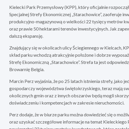
Kielecki Park Przemysłowy (KPP), który oficjalnie rozpoczą
Specjalnej Strefy Ekonomicznej „Starachowice”, zaoferuje 
produkcyjno-magazynową o wielkości 22 tysięcy metrów kw
oraz prawie 50 hektarami terenów inwestycyjnych. Jak zapew
dalszą ekspansję.
Znajdujący się w okolicach ulicy Ściegiennego w Kielcach, K
skład parku wchodzą atrakcyjnie położone i dobrze wyposażo
Strefę Ekonomiczną „Starachowice”. Strefa ta jest odpowie
Browarnię Belgia.
Marcin Perz wyjaśnia, że po 25 latach istnienia strefy, jak
gospodarczy województwa świętokrzyskiego, teraz mają swój
okolicznych gmin oraz z innych obszarów będą mogli skorzys
doświadczeniu i kompetencjach w zakresie nieruchomości.
Perz dodaje, że w biurze parku można dowiedzieć się o moż
oraz uzyskać szczegółowe informacje na temat Kieleckiego 
powierzchni 22 tysięcy metrów kwadratowych, która została