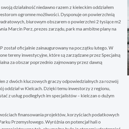
ł swoją działalność niedawno razem z kieleckim oddziałem
inwestorom ogromne możliwości. Dysponuje on powierzchnią
adratowych, biurowym obszarem o powierzchni 2 tysiące m2
nia Marcin Perz, prezes zarządu, park ma ambitne plany na
PP został oficjalnie zainaugurowany na początku lutego. W
ne tereny inwestycyjne, które są zarządzane przez Specjalną
dzialna za obszar poprzednio zajmowany przez dawną
o jeden z dwóch kluczowych graczy odpowiedzialnych za rozwój
 oddział w Kielcach. Dzięki temu inwestorzy z regionu,
tać z usług podległych im specjalistów – kielczan o dużym
liwościach finansowania projektów, korzyściach podatkowych
Parku Przemysłowego. Wyróżnia on potencjał hali o
 zaprojektowana tak, aby można było ją etapami udostępniać.