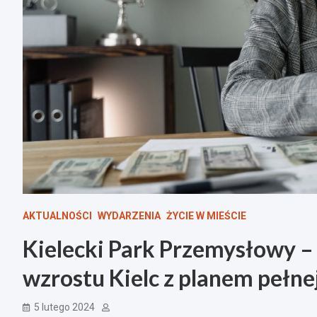
AKTUALNOŚCI
WYDARZENIA
ŻYCIE W MIEŚCIE
Kielecki Park Przemysłowy –
wzrostu Kielc z planem pełnej
5 lutego 2024