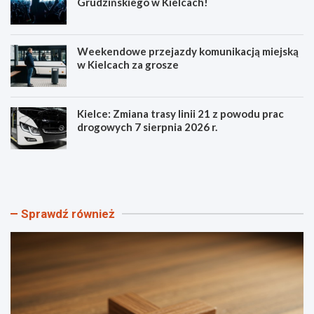
Grudzińskiego w Kielcach!
Weekendowe przejazdy komunikacją miejską
w Kielcach za grosze
Kielce: Zmiana trasy linii 21 z powodu prac
drogowych 7 sierpnia 2026 r.
S
P
z
o
t
z
a
n
n
a
Sprawdź również
d
j
a
s
r
z
Ś
c
w
z
i
e
a
g
t
ó