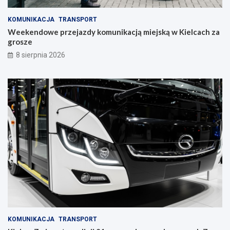
r
a
KOMUNIKACJA
TRANSPORT
w
Weekendowe przejazdy komunikacją miejską w Kielcach za
c
grosze
z
y
8 sierpnia 2026
n
i
e
KOMUNIKACJA
TRANSPORT