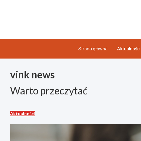
Skip
to
content
Strona główna
Aktualności
vink news
Warto przeczytać
Aktualności